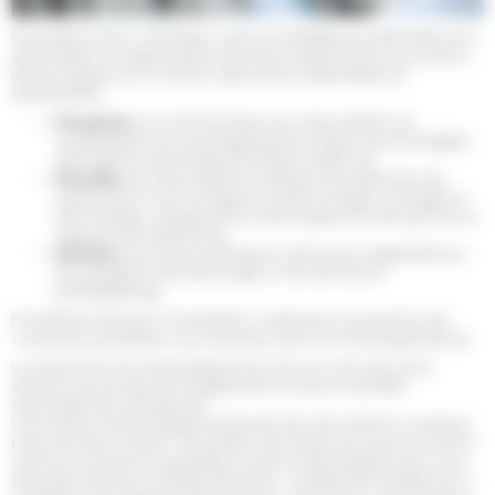
Nous allions donc robotique, vision et intelligence artificielle pour
automatiser vos lignes de productions. Depuis 2002, nous avons
donné naissance à 3 robots, aujourd’hui industrialisés et
standardisés :
Flowpick
pour le Pick & Place (un robot dédié à la
manipulation et au packaging de produits souvent fragiles
dans des flux de production haute cadence),
Rovaldy
(un robot dédié à l’industrie du traitement de
surface pour l’accrochage et le décrochage, montage et
démontage, chargement et déchargement des pièces sur
supports de traitement),
Kamido
pour le bin-picking (un robot auto-adaptatif pour
les opérations de dévracage, tri de déchets et
picking/kitting).
FLOWPICK, ROVALDY et KAMIDO constituent une gamme de
« machines standards » pour plusieurs de ces niches applicatives.
La recherche et le développement sont au coeur de notre
activité. Nous proposons également un service de R&D
externalisé aux entreprises.
L’innovation technologique fait partie de notre ADN et constitue
notre premier moteur. Nous allons du terrain à la science et de la
science au terrain au quotidien et savons développer pour vous
seuls des solutions « feuilles-blanches », totalement inédites (4.1 !)