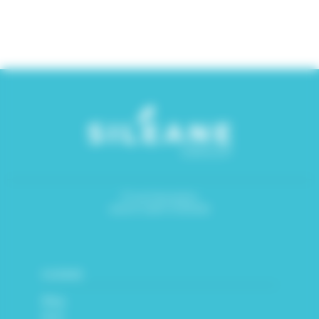
17 rue Descartes
42000 SAINT-ÉTIENNE
SILÉANE
Blog
Actu