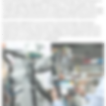
environnement et de s’y adapter en temps réel. Reconnaissance
visuelle, guidage adaptatif, orientation, contrôle qualité. Qu’il
s’agisse donc de prises de vues, d’optique, de traitement d’image
ou de maîtrise des paramètres variants, la fiabilité de nombreuses
applications relève purement et simplement de l’expérience.
En situation aléatoire ou inconnue, la technologie robotique
Siléane permet aux robots de comprendre toute la finesse d’un
espace 3D en temps réel et d’y adapter automatiquement leurs
trajectoires. La complexité, l’imprévisible et l’aléatoire sont donc
gérés par nos robots auto-adaptatifs.