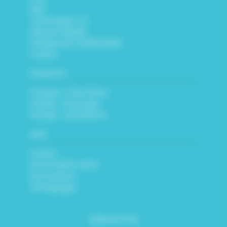
R&D
Technologies 4.0
Mentions légales
Politique de confidentialité
Cookies
PRODUITS
Flowpick – Pick & Place
Kamido – Dévracage
Rovaldy – Gestuelle 3D
AIDE
Contact
Service après-vente
Recrutement
Témoignages
NEWSLETTER