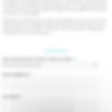
en alliant nos multiples métiers (vision, mécanique, automatisme,
robotique, informatique, ingénierie projet, etc.). Nous avons ainsi
construit de forts partenariats et disposons de différents brevets
en propre ou partagés.
Aujourd’hui, Siléane est un acteur de référence au service d’une
large clientèle industrielle (agro-alimentaire, pharmacie, luxe et
cosmétique, automobile, nucléaire, environnement, logistique,
horlogerie, micro-technique,…).
CONTACT
QUI SOUHAITEZ-VOUS CONTACTER ?
*
NOM PRÉNOM
*
SOCIÉTÉ
*