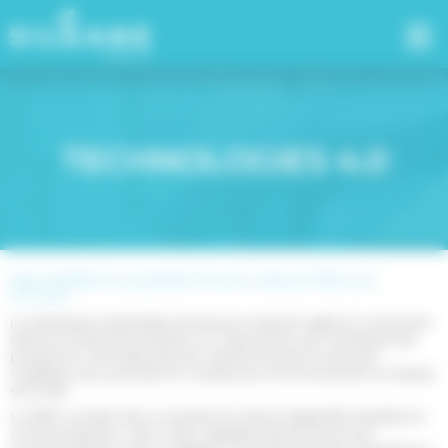
Panneau de gestion des cookies
TECHNOLOGIES 4.0
DES ROBOTS SILÉANE POUR L’INDUSTRIE DU
FUTUR.
La robotique industrielle évolue pour devenir agile et connectée
dans le monde de l’industrie 4.0. Aujourd’hui, les contraintes de
production sont telles que les robots évoluent et doivent
s’adapter pour prendre en compte leur environnement à chaque
seconde.
Le défit consiste donc à rendre les robots adaptatifs, flexibles et
communiquants, c’est-à-dire capables de percevoir leur